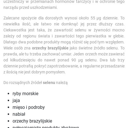
uczestniczy w przemianach hormonów tarczycy i w ochronie tego
narządu przed uszkodzeniami.
Zalecane spożycie dla dorosłych wynosi około 55 µg dziennie. To
niewielka ilość, ale łatwo nie domknąć jej przez dłuższy czas.
Ciekawostka jest taka, że zawartość selenu w żywności mocno
zależy od regionu świata i zawartości tego pierwiastka w glebie.
Dlatego dwa podobne produkty mogą różnić się pod tym względem.
Wiele osób zna
orzechy brazylijskie
jako świetne źródło selenu. To
prawda, ale tu trzeba zachować umiar. Jeden orzech może zawierać
od kilkudziesięciu do nawet ponad 90 µg selenu. Dwa lub trzy
dziennie potrafią pokryć zapotrzebowanie, a regularne przesadzanie
z ilością nie jest dobrym pomysłem.
Do rozsądnych źródeł
selenu
należą
ryby morskie
jaja
mięso i podroby
nabiał
orzechy brazylijskie
pełnoziarniste produkty zbożowe