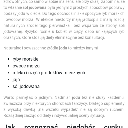
zdrowotnych, co samo w sobie ma sens, ale przy okazji zapomina, że
to właśnie
sól jodowana
była jednym z prostych sposobów poprawy
podaży jodu w diecie. Do tego dochodzi niskie spożycie ryb morskich
i owoców morza. W efekcie niektórzy mają jadłospis z małą ilością
naturalnych źródeł tego pierwiastka i bez wsparcia ze strony soli
jodowanej. Ryzyko rośnie u kobiet w ciąży, osób unikających ryb
oraz tych, które stosują diety eliminacyjne bez konsultacji.
Naturalne i powszechne źródła
jodu
to między innymi
ryby morskie
owoce morza
mleko i część produktów mlecznych
jaja
sól jodowana
Warto pamiętać o jednym. Nadmiar
jodu
też nie służy każdemu,
zwłaszcza przy niektórych chorobach tarczycy. Dlatego suplementy
z wysoką dawką „na wszelki wypadek” nie są dobrym ruchem.
Rozsądniej zacząć od diety i indywidualnej oceny sytuacji.
Jak rozpoznać niedobór cynku,