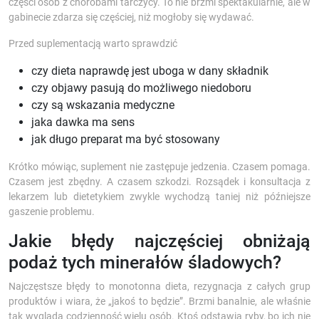
części osób z chorobami tarczycy. To nie brzmi spektakularnie, ale w
gabinecie zdarza się częściej, niż mogłoby się wydawać.
Przed suplementacją warto sprawdzić
czy dieta naprawdę jest uboga w dany składnik
czy objawy pasują do możliwego niedoboru
czy są wskazania medyczne
jaka dawka ma sens
jak długo preparat ma być stosowany
Krótko mówiąc, suplement nie zastępuje jedzenia. Czasem pomaga.
Czasem jest zbędny. A czasem szkodzi. Rozsądek i konsultacja z
lekarzem lub dietetykiem zwykle wychodzą taniej niż późniejsze
gaszenie problemu.
Jakie błędy najczęściej obniżają
podaż tych minerałów śladowych?
Najczęstsze błędy to monotonna dieta, rezygnacja z całych grup
produktów i wiara, że „jakoś to będzie”. Brzmi banalnie, ale właśnie
tak wygląda codzienność wielu osób. Ktoś odstawia ryby, bo ich nie