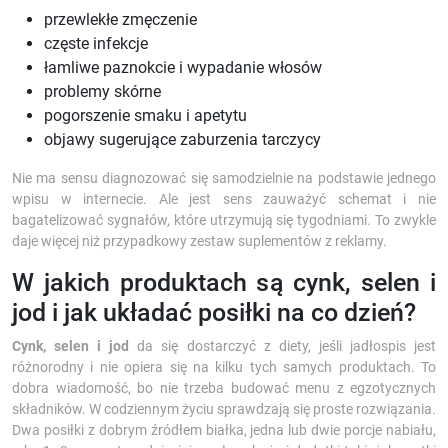
przewlekłe zmęczenie
częste infekcje
łamliwe paznokcie i wypadanie włosów
problemy skórne
pogorszenie smaku i apetytu
objawy sugerujące zaburzenia tarczycy
Nie ma sensu diagnozować się samodzielnie na podstawie jednego
wpisu w internecie. Ale jest sens zauważyć schemat i nie
bagatelizować sygnałów, które utrzymują się tygodniami. To zwykle
daje więcej niż przypadkowy zestaw suplementów z reklamy.
W jakich produktach są cynk, selen i
jod i jak układać posiłki na co dzień?
Cynk, selen i jod
da się dostarczyć z diety, jeśli jadłospis jest
różnorodny i nie opiera się na kilku tych samych produktach. To
dobra wiadomość, bo nie trzeba budować menu z egzotycznych
składników. W codziennym życiu sprawdzają się proste rozwiązania.
Dwa posiłki z dobrym źródłem białka, jedna lub dwie porcje nabiału,