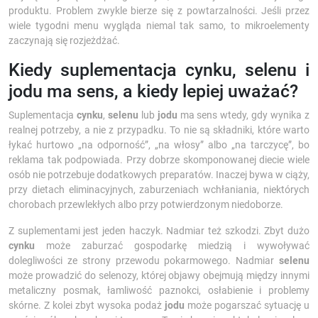
produktu. Problem zwykle bierze się z powtarzalności. Jeśli przez
wiele tygodni menu wygląda niemal tak samo, to mikroelementy
zaczynają się rozjeżdżać.
Kiedy suplementacja cynku, selenu i
jodu ma sens, a kiedy lepiej uważać?
Suplementacja
cynku
,
selenu
lub
jodu
ma sens wtedy, gdy wynika z
realnej potrzeby, a nie z przypadku. To nie są składniki, które warto
łykać hurtowo „na odporność”, „na włosy” albo „na tarczycę”, bo
reklama tak podpowiada. Przy dobrze skomponowanej diecie wiele
osób nie potrzebuje dodatkowych preparatów. Inaczej bywa w ciąży,
przy dietach eliminacyjnych, zaburzeniach wchłaniania, niektórych
chorobach przewlekłych albo przy potwierdzonym niedoborze.
Z suplementami jest jeden haczyk. Nadmiar też szkodzi. Zbyt dużo
cynku
może zaburzać gospodarkę miedzią i wywoływać
dolegliwości ze strony przewodu pokarmowego. Nadmiar
selenu
może prowadzić do selenozy, której objawy obejmują między innymi
metaliczny posmak, łamliwość paznokci, osłabienie i problemy
skórne. Z kolei zbyt wysoka podaż
jodu
może pogarszać sytuację u