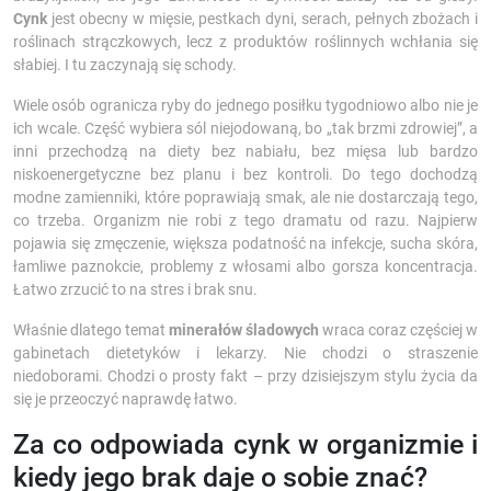
Cynk
jest obecny w mięsie, pestkach dyni, serach, pełnych zbożach i
roślinach strączkowych, lecz z produktów roślinnych wchłania się
słabiej. I tu zaczynają się schody.
Wiele osób ogranicza ryby do jednego posiłku tygodniowo albo nie je
ich wcale. Część wybiera sól niejodowaną, bo „tak brzmi zdrowiej”, a
inni przechodzą na diety bez nabiału, bez mięsa lub bardzo
niskoenergetyczne bez planu i bez kontroli. Do tego dochodzą
modne zamienniki, które poprawiają smak, ale nie dostarczają tego,
co trzeba. Organizm nie robi z tego dramatu od razu. Najpierw
pojawia się zmęczenie, większa podatność na infekcje, sucha skóra,
łamliwe paznokcie, problemy z włosami albo gorsza koncentracja.
Łatwo zrzucić to na stres i brak snu.
Właśnie dlatego temat
minerałów śladowych
wraca coraz częściej w
gabinetach dietetyków i lekarzy. Nie chodzi o straszenie
niedoborami. Chodzi o prosty fakt – przy dzisiejszym stylu życia da
się je przeoczyć naprawdę łatwo.
Za co odpowiada cynk w organizmie i
kiedy jego brak daje o sobie znać?