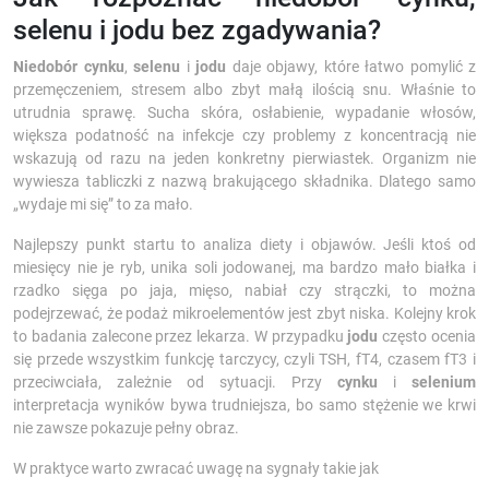
selenu i jodu bez zgadywania?
Niedobór cynku
,
selenu
i
jodu
daje objawy, które łatwo pomylić z
przemęczeniem, stresem albo zbyt małą ilością snu. Właśnie to
utrudnia sprawę. Sucha skóra, osłabienie, wypadanie włosów,
większa podatność na infekcje czy problemy z koncentracją nie
wskazują od razu na jeden konkretny pierwiastek. Organizm nie
wywiesza tabliczki z nazwą brakującego składnika. Dlatego samo
„wydaje mi się” to za mało.
Najlepszy punkt startu to analiza diety i objawów. Jeśli ktoś od
miesięcy nie je ryb, unika soli jodowanej, ma bardzo mało białka i
rzadko sięga po jaja, mięso, nabiał czy strączki, to można
podejrzewać, że podaż mikroelementów jest zbyt niska. Kolejny krok
to badania zalecone przez lekarza. W przypadku
jodu
często ocenia
się przede wszystkim funkcję tarczycy, czyli TSH, fT4, czasem fT3 i
przeciwciała, zależnie od sytuacji. Przy
cynku
i
selenium
interpretacja wyników bywa trudniejsza, bo samo stężenie we krwi
nie zawsze pokazuje pełny obraz.
W praktyce warto zwracać uwagę na sygnały takie jak