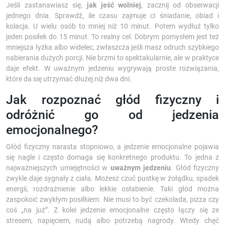
Jeśli zastanawiasz się,
jak jeść wolniej
, zacznij od obserwacji
jednego dnia. Sprawdź, ile czasu zajmuje ci śniadanie, obiad i
kolacja. U wielu osób to mniej niż 10 minut. Potem wydłuż tylko
jeden posiłek do 15 minut. To realny cel. Dobrym pomysłem jest też
mniejsza łyżka albo widelec, zwłaszcza jeśli masz odruch szybkiego
nabierania dużych porcji. Nie brzmi to spektakularnie, ale w praktyce
daje efekt. W uważnym jedzeniu wygrywają proste rozwiązania,
które da się utrzymać dłużej niż dwa dni.
Jak rozpoznać głód fizyczny i
odróżnić go od jedzenia
emocjonalnego?
Głód fizyczny narasta stopniowo, a jedzenie emocjonalne pojawia
się nagle i często domaga się konkretnego produktu. To jedna z
najważniejszych umiejętności w
uważnym jedzeniu
. Głód fizyczny
zwykle daje sygnały z ciała. Możesz czuć pustkę w żołądku, spadek
energii, rozdrażnienie albo lekkie osłabienie. Taki głód można
zaspokoić zwykłym posiłkiem. Nie musi to być czekolada, pizza czy
coś „na już”. Z kolei jedzenie emocjonalne często łączy się ze
stresem, napięciem, nudą albo potrzebą nagrody. Wtedy chęć