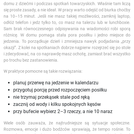
domu z dziećmi i podczas spotkań towarzyskich. Właśnie tam liczą
się proste zasady, a nie ideał. W pracy warto odejść od biurka choćby
na 10–15 minut. Jeśli nie masz takiej możliwości, zamknij laptop,
odłóż telefon i jedz tylko to, co masz na talerzu lub w lunchboxie.
Sam brak równoczesnego odpisywania na wiadomości robi sporą
różnicę. W domu pomaga stała pora posiłku i jedno miejsce do
jedzenia. To porządkuje dzień i zmniejsza nawyk podjadania „przy
okazji”. Z kolei na spotkaniach dobrze najpierw rozejrzeć się po stole
i zdecydować, na co naprawdę masz ochotę, zamiast brać wszystko
po trochu bez zastanowienia.
W praktyce pomocne są takie rozwiązania:
planuj przerwę na jedzenie w kalendarzu
przygotuj porcję przed rozpoczęciem posiłku
nie trzymaj przekąsek stale pod ręką
zacznij od wody i kilku spokojnych kęsów
przy bufecie wybierz 2–3 rzeczy, a nie 10 naraz
Wiele osób zauważa, że najtrudniejsze są sytuacje społeczne.
Rozmowa, emocje i dużo bodźców sprawiają, że tempo rośnie. To