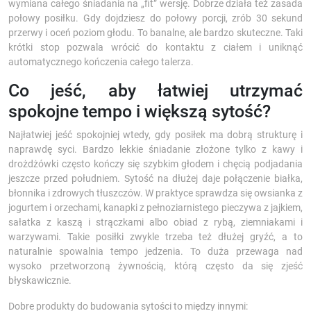
wymiana całego śniadania na „fit” wersję. Dobrze działa też zasada
połowy posiłku. Gdy dojdziesz do połowy porcji, zrób 30 sekund
przerwy i oceń poziom głodu. To banalne, ale bardzo skuteczne. Taki
krótki stop pozwala wrócić do kontaktu z ciałem i uniknąć
automatycznego kończenia całego talerza.
Co jeść, aby łatwiej utrzymać
spokojne tempo i większą sytość?
Najłatwiej jeść spokojniej wtedy, gdy posiłek ma dobrą strukturę i
naprawdę syci. Bardzo lekkie śniadanie złożone tylko z kawy i
drożdżówki często kończy się szybkim głodem i chęcią podjadania
jeszcze przed południem. Sytość na dłużej daje połączenie białka,
błonnika i zdrowych tłuszczów. W praktyce sprawdza się owsianka z
jogurtem i orzechami, kanapki z pełnoziarnistego pieczywa z jajkiem,
sałatka z kaszą i strączkami albo obiad z rybą, ziemniakami i
warzywami. Takie posiłki zwykle trzeba też dłużej gryźć, a to
naturalnie spowalnia tempo jedzenia. To duża przewaga nad
wysoko przetworzoną żywnością, którą często da się zjeść
błyskawicznie.
Dobre produkty do budowania sytości to między innymi: