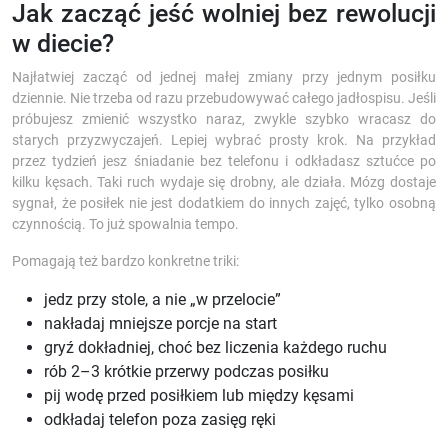
Jak zacząć jeść wolniej bez rewolucji
w diecie?
Najłatwiej zacząć od jednej małej zmiany przy jednym posiłku
dziennie. Nie trzeba od razu przebudowywać całego jadłospisu. Jeśli
próbujesz zmienić wszystko naraz, zwykle szybko wracasz do
starych przyzwyczajeń. Lepiej wybrać prosty krok. Na przykład
przez tydzień jesz śniadanie bez telefonu i odkładasz sztućce po
kilku kęsach. Taki ruch wydaje się drobny, ale działa. Mózg dostaje
sygnał, że posiłek nie jest dodatkiem do innych zajęć, tylko osobną
czynnością. To już spowalnia tempo.
Pomagają też bardzo konkretne triki:
jedz przy stole, a nie „w przelocie”
nakładaj mniejsze porcje na start
gryź dokładniej, choć bez liczenia każdego ruchu
rób 2–3 krótkie przerwy podczas posiłku
pij wodę przed posiłkiem lub między kęsami
odkładaj telefon poza zasięg ręki