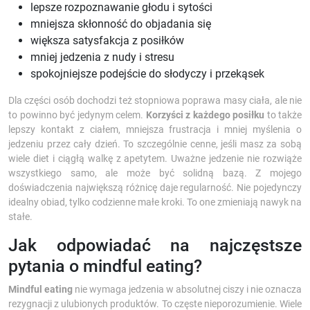
lepsze rozpoznawanie głodu i sytości
mniejsza skłonność do objadania się
większa satysfakcja z posiłków
mniej jedzenia z nudy i stresu
spokojniejsze podejście do słodyczy i przekąsek
Dla części osób dochodzi też stopniowa poprawa masy ciała, ale nie
to powinno być jedynym celem.
Korzyści z każdego posiłku
to także
lepszy kontakt z ciałem, mniejsza frustracja i mniej myślenia o
jedzeniu przez cały dzień. To szczególnie cenne, jeśli masz za sobą
wiele diet i ciągłą walkę z apetytem. Uważne jedzenie nie rozwiąże
wszystkiego samo, ale może być solidną bazą. Z mojego
doświadczenia największą różnicę daje regularność. Nie pojedynczy
idealny obiad, tylko codzienne małe kroki. To one zmieniają nawyk na
stałe.
Jak odpowiadać na najczęstsze
pytania o mindful eating?
Mindful eating
nie wymaga jedzenia w absolutnej ciszy i nie oznacza
rezygnacji z ulubionych produktów. To częste nieporozumienie. Wiele