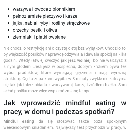
warzywa i owoce z błonnikiem
pełnoziarniste pieczywo i kasze
jajka, nabiał, ryby i rośliny strączkowe
orzechy, pestki i oliwa
ziemniaki i płatki owsiane
Nie chodzi o restrykcję ani o czystą dietę bez wyjątków. Chodzi o to,
by większość posiłków naprawdę odżywiała i dawała spokój na kilka
godzin. Wtedy łatwiej ćwiczyć
jak jeść wolniej
, bo nie walczysz z
silnym głodem. Jeśli jesz w pośpiechu, dobrym krokiem bywa też
wybór produktów, które wymagają gryzienia i mają wyraźną
strukturę. Gęsta zupa krem wypita w 3 minuty zwykle nie zatrzyma
cię tak jak talerz obiadu z warzywami, kaszą i źródłem białka. Sam
skład posiłku może więc wspierać zmianę tempa.
Jak wprowadzić mindful eating w
pracy, w domu i podczas spotkań?
Mindful eating
da się stosować także poza spokojnym
weekendowym śniadaniem. Największy test przychodzi w pracy, w