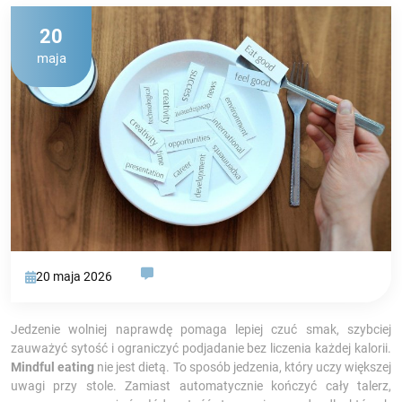
20
maja
20 maja 2026
Jedzenie wolniej naprawdę pomaga lepiej czuć smak, szybciej
zauważyć sytość i ograniczyć podjadanie bez liczenia każdej kalorii.
Mindful eating
nie jest dietą. To sposób jedzenia, który uczy większej
uwagi przy stole. Zamiast automatycznie kończyć cały talerz,