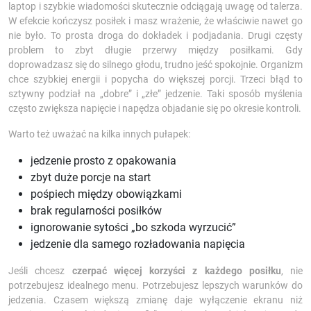
laptop i szybkie wiadomości skutecznie odciągają uwagę od talerza.
W efekcie kończysz posiłek i masz wrażenie, że właściwie nawet go
nie było. To prosta droga do dokładek i podjadania. Drugi częsty
problem to zbyt długie przerwy między posiłkami. Gdy
doprowadzasz się do silnego głodu, trudno jeść spokojnie. Organizm
chce szybkiej energii i popycha do większej porcji. Trzeci błąd to
sztywny podział na „dobre” i „złe” jedzenie. Taki sposób myślenia
często zwiększa napięcie i napędza objadanie się po okresie kontroli.
Warto też uważać na kilka innych pułapek:
jedzenie prosto z opakowania
zbyt duże porcje na start
pośpiech między obowiązkami
brak regularności posiłków
ignorowanie sytości „bo szkoda wyrzucić”
jedzenie dla samego rozładowania napięcia
Jeśli chcesz
czerpać więcej korzyści z każdego posiłku
, nie
potrzebujesz idealnego menu. Potrzebujesz lepszych warunków do
jedzenia. Czasem większą zmianę daje wyłączenie ekranu niż