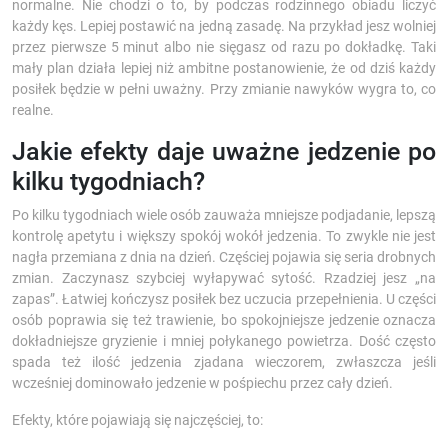
normalne. Nie chodzi o to, by podczas rodzinnego obiadu liczyć
każdy kęs. Lepiej postawić na jedną zasadę. Na przykład jesz wolniej
przez pierwsze 5 minut albo nie sięgasz od razu po dokładkę. Taki
mały plan działa lepiej niż ambitne postanowienie, że od dziś każdy
posiłek będzie w pełni uważny. Przy zmianie nawyków wygra to, co
realne.
Jakie efekty daje uważne jedzenie po
kilku tygodniach?
Po kilku tygodniach wiele osób zauważa mniejsze podjadanie, lepszą
kontrolę apetytu i większy spokój wokół jedzenia. To zwykle nie jest
nagła przemiana z dnia na dzień. Częściej pojawia się seria drobnych
zmian. Zaczynasz szybciej wyłapywać sytość. Rzadziej jesz „na
zapas”. Łatwiej kończysz posiłek bez uczucia przepełnienia. U części
osób poprawia się też trawienie, bo spokojniejsze jedzenie oznacza
dokładniejsze gryzienie i mniej połykanego powietrza. Dość często
spada też ilość jedzenia zjadana wieczorem, zwłaszcza jeśli
wcześniej dominowało jedzenie w pośpiechu przez cały dzień.
Efekty, które pojawiają się najczęściej, to: