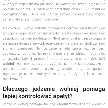
w którym organizm ma już dość. To ważne, bo sygnał sytości nie
pojawia się od razu. U wielu osób potrzebuje około 15–20 minut od
początku posiłku. Gdy jesz bardzo szybko, możesz zjeść więcej,
zanim ciało zdąży to zakomunikować.
Na co dzień uważne jedzenie pomaga też odróżnić głód fizyczny od
emocjonalnego. Głód fizyczny zwykle narasta stopniowo i można go
zaspokoić różnymi produktami. Głód emocjonalny często pojawia
się nagle i domaga się konkretnej rzeczy, na przykład słodyczy albo
słonych przekąsek. To rozróżnienie robi sporą różnicę. Jeśli
zauważysz, że chęć jedzenia bierze się ze stresu, nudy albo
zmęczenia, łatwiej przerwać automatyczny schemat.
Jak jeść
wolniej
? Najpierw trzeba zobaczyć, jak jesz teraz. Samo zauważenie
pośpiechu często uruchamia zmianę. Właśnie na tym polega sens
tego podejścia. Nie walczysz ze sobą. Zaczynasz lepiej siebie
obserwować.
Dlaczego jedzenie wolniej pomaga
lepiej kontrolować apetyt?
Jedzenie wolniej pomaga, bo daje organizmowi czas na wysłanie