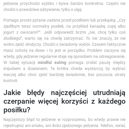
jedzenia przychodzi szybko i bywa bardzo konkretna. Często nie
chodzi o prawdziwe odżywienie, tylko o ulgę.
Pomaga proste pytanie zadane przed posiłkiem lub przekąską: „Czy
zjadłbym teraz normalny posiłek, na przykład kanapkę, zupę albo
jogurt z owocami?”. Jeśli odpowiedź brzmi „nie, chcę tylko coś
słodkiego”, warto się na chwilę zatrzymać. To nie znaczy, że nie
wolno zjeść słodyczy. Chodzi o świadomy wybór. Czasem faktycznie
masz ochotę na deser i to jest w porządku. Problem zaczyna się
wtedy, gdy jedzenie regularnie staje się sposobem na odreagowanie.
W takiej sytuacji
mindful eating
pomaga zrobić pauzę między
impulsem a działaniem. Ta krótka chwila wystarczy, by wybrać
inaczej albo choć zjeść bardziej świadomie, bez poczucia utraty
kontroli.
Jakie błędy najczęściej utrudniają
czerpanie więcej korzyści z każdego
posiłku?
Najczęstszy błąd to jedzenie w rozproszeniu, bo wtedy prawie nie
rejestrujesz ani smaku, ani ilości zjedzonego jedzenia. Telefon, serial,