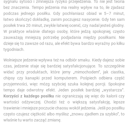
sygnału sytości i zmniejsza ryzyko przejedzenia. To nie jest teoria
bez znaczenia. Tempo jedzenia ma realny wpływ na to, ile zjadasz
podczas jednego posiłku. Gdy pochłaniasz obiad w 5–7 minut,
łatwo skończyć dokładkę, zanim poczujesz nasycenie. Gdy ten sam
posiłek trwa 20 minut, zwykle łatwiej ocenić, czy nadal jesteś głodny.
W praktyce właśnie dlatego osoby, które jedzą spokojniej, często
zauważają mniejszą potrzebę podjadania między posiłkami. Nie
dzieje się to zawsze od razu, ale efekt bywa bardzo wyraźny po kilku
tygodniach.
Wolniejsze jedzenie wpływa też na odbiór smaku. Kiedy dajesz sobie
czas, jedzenie staje się bardziej satysfakcjonujące. To szczególnie
widać przy produktach, które jemy „mimochodem”, jak ciastka,
chipsy czy kanapki przed komputerem. Pośpiech odbiera część
przyjemności, więc mózg szybciej szuka kolejnej porcji. Spokojne
tempo daje odwrotny efekt. Jeden posiłek bardziej „wystarcza”.
Korzyści z każdego posiłku
nie ograniczają się więc do kalorii czy
wartości odżywczej. Chodzi też o większą satysfakcję, lepsze
trawienie i mniejsze poczucie chaosu wokół jedzenia. Jeśli po posiłku
często czujesz ciężkość albo myślisz „znowu zjadłem za szybko”, to
właśnie tu warto zacząć zmianę.