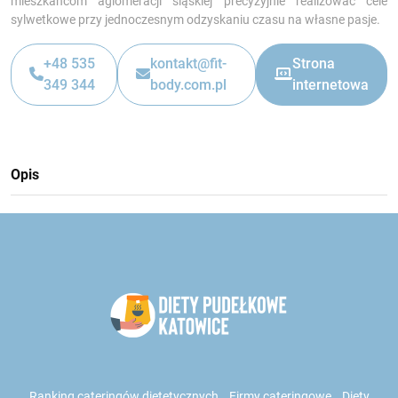
mieszkańcom aglomeracji śląskiej precyzyjnie realizować cele
sylwetkowe przy jednoczesnym odzyskaniu czasu na własne pasje.
+48 535
kontakt@fit-
Strona
349 344
body.com.pl
internetowa
Opis
Ranking cateringów dietetycznych
Firmy cateringowe
Diety