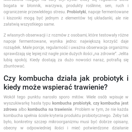
bogata w błonnik, warzywa, produkty roślinne, sen, ruch i
ograniczenie przewlekłego stresu.
Probiotyki
, napoje fermentowane
i kiszonki mogą być jednym z elementów tej układanki, ale nie
załatwią wszystkiego same.
Z własnych obserwacji i z rozmów z osobami, które testowały różne
napoje fermentowane, wynika jedno: największą korzyść daje
rozsądek. Małe porcje, regularność i uważna obserwacja organizmu
sprawdzają się lepiej niż nagłe picie dużych ilości „na zdrowie”. Jelita
lubią spokój. Kiedy dostają za dużo nowości naraz, potrafią się
zbuntować.
Czy kombucha działa jak probiotyk i
kiedy może wspierać trawienie?
Wokół tego punktu narosło sporo mitów. Wiele osób wpisuje w
wyszukiwarkę hasła typu
kombucha probiotyk
,
czy kombucha jest
zdrowa
albo
kombucha na trawienie
. Problem w tym, że nie każda
kombucha spełnia ścisłe kryteria produktu probiotycznego. Żeby tak
było, konkretny szczep mikroorganizmu musi być dobrze opisany,
obecny w odpowiedniej ilości i mieć potwierdzone działanie