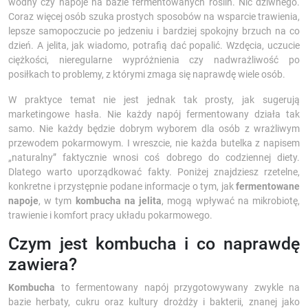
wodny czy napoje na bazie fermentowanych roślin. Nic dziwnego.
Coraz więcej osób szuka prostych sposobów na wsparcie trawienia,
lepsze samopoczucie po jedzeniu i bardziej spokojny brzuch na co
dzień. A jelita, jak wiadomo, potrafią dać popalić. Wzdęcia, uczucie
ciężkości, nieregularne wypróżnienia czy nadwrażliwość po
posiłkach to problemy, z którymi zmaga się naprawdę wiele osób.
W praktyce temat nie jest jednak tak prosty, jak sugerują
marketingowe hasła. Nie każdy napój fermentowany działa tak
samo. Nie każdy będzie dobrym wyborem dla osób z wrażliwym
przewodem pokarmowym. I wreszcie, nie każda butelka z napisem
„naturalny” faktycznie wnosi coś dobrego do codziennej diety.
Dlatego warto uporządkować fakty. Poniżej znajdziesz rzetelne,
konkretne i przystępnie podane informacje o tym, jak
fermentowane
napoje
, w tym
kombucha na jelita
, mogą wpływać na mikrobiotę,
trawienie i komfort pracy układu pokarmowego.
Czym jest kombucha i co naprawdę
zawiera?
Kombucha
to fermentowany napój przygotowywany zwykle na
bazie herbaty, cukru oraz kultury drożdży i bakterii, znanej jako