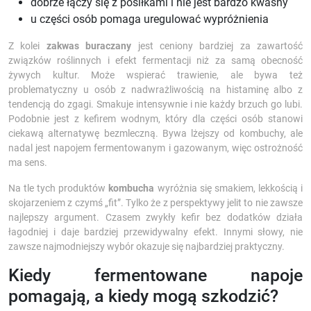
dobrze łączy się z posiłkami i nie jest bardzo kwaśny
u części osób pomaga uregulować wypróżnienia
Z kolei
zakwas buraczany
jest ceniony bardziej za zawartość
związków roślinnych i efekt fermentacji niż za samą obecność
żywych kultur. Może wspierać trawienie, ale bywa też
problematyczny u osób z nadwrażliwością na histaminę albo z
tendencją do zgagi. Smakuje intensywnie i nie każdy brzuch go lubi.
Podobnie jest z kefirem wodnym, który dla części osób stanowi
ciekawą alternatywę bezmleczną. Bywa lżejszy od kombuchy, ale
nadal jest napojem fermentowanym i gazowanym, więc ostrożność
ma sens.
Na tle tych produktów
kombucha
wyróżnia się smakiem, lekkością i
skojarzeniem z czymś „fit”. Tylko że z perspektywy jelit to nie zawsze
najlepszy argument. Czasem zwykły kefir bez dodatków działa
łagodniej i daje bardziej przewidywalny efekt. Innymi słowy, nie
zawsze najmodniejszy wybór okazuje się najbardziej praktyczny.
Kiedy fermentowane napoje
pomagają, a kiedy mogą szkodzić?