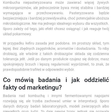
Kombucha niepasteryzowana może zawierać więcej żywych
mikroorganizmów, ale jednocześnie bywa mniej stabilna i bardziej
wymagająca w przechowywaniu. Pasteryzowana będzie
bezpieczniejsza i bardziej przewidywalna, choć potencjalnie uboższa
mikrobiologicznie. Nie ma jednego idealnego wyboru dla wszystkich.
Sporo zależy od tego, jaki efekt chcesz osiągnąć i jak reaguje twój
układ pokarmowy.
W przypadku kefiru zasada jest podobna. Im prostszy skład, tym
lepiej. Bez zbędnych zagęstników, aromatów i dosładzania. To niby
drobiazg, ale właśnie z takich drobiazgów składa się codzienna
tolerancja jelit. Jeśli po danym produkcie czujesz się dobrze, masz
spokojniejszy brzuch i lepszą regularność wypróżnień, to znak, że
prawdopodobnie trafiłeś w odpowiedni wybór.
Co mówią badania i jak oddzielić
fakty od marketingu?
Badania nad kombuchą i innymi fermentowanymi napojami
rozwijają się, ale trzeba zachować umiar w interpretacji. Sporo
danych dotyczy badań laboratoryjnych, modeli zwierzęcych albo
niewielkich grup ludzi. To daje pewne tropy, jednak nie pozwala