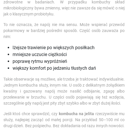
zdrowotne w badaniach. W przypadku kombuchy skład
mikrobiologiczny bywa zmienny, więc nie zawsze da się mówić o niej
jak o klasycznym probiotyku.
To nie oznacza, że napój nie ma sensu. Może wspierać przewód
pokarmowy w bardziej pośredni sposób. Część osób zauważa po
nim:
lżejsze trawienie po większych posiłkach
mniejsze uczucie ciężkości
poprawę rytmu wypróżnień
większy komfort po jedzeniu tłustych dań
Takie obserwacje są możliwe, ale trzeba je traktować indywidualnie.
Jednym kombucha służy, innym nie. U osób z delikatnym żołądkiem
kwaśny i gazowany napój może nasilić odbijanie, zgagę albo
przelewanie w brzuchu. U części osób pojawiają się też wzdęcia,
szczególnie gdy napój jest pity zbyt szybko albo w zbyt dużej ilości.
Jeśli ktoś chce sprawdzić, czy
kombucha na jelita
rzeczywiście mu
służy, najlepiej zacząć od małej porcji. Na przykład 50–100 ml co
drugi dzień. Bez pośpiechu. Bez dokładania od razu innych nowości.