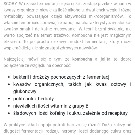
SCOBY. W czasie fermentacji część cukru zostaje przekształcona w
kwasy organiczne, niewielką ilość alkoholu, dwutlenek węgla i różne
metabolity powstające dzięki aktywności mikroorganizmów. To
właśnie ten proces sprawia, że napój ma charakterystyczny słodko-
kwaśny smak i delikatne musowanie. W teorii brzmi świetnie, ale
warto spojrzeć na temat trzeźwo. Kombucha nie jest magicznym
eliksirem. To po prostu ciekawy produkt fermentacji, który może
wspierać dietę, ale nie zastąpi zdrowych nawyków.
Najczęściej mówi się o tym, że
kombucha a jelita
to dobre
połączenie ze względu na obecność:
bakterii i drożdży pochodzących z fermentacji
kwasów organicznych, takich jak kwas octowy i
glukonowy
polifenoli z herbaty
niewielkich ilości witamin z grupy B
śladowych ilości kofeiny i cukru, zależnie od receptury
W praktyce skład napoju potrafi bardzo się różnić. Dużo zależy od
długości fermentacji, rodzaju herbaty, ilości dodanego cukru oraz