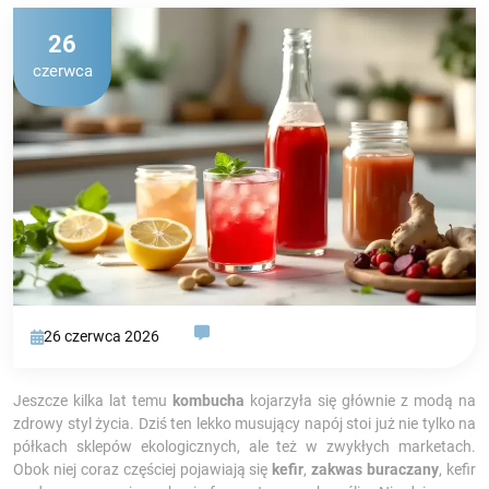
26
czerwca
26 czerwca 2026
Jeszcze kilka lat temu
kombucha
kojarzyła się głównie z modą na
zdrowy styl życia. Dziś ten lekko musujący napój stoi już nie tylko na
półkach sklepów ekologicznych, ale też w zwykłych marketach.
Obok niej coraz częściej pojawiają się
kefir
,
zakwas buraczany
, kefir