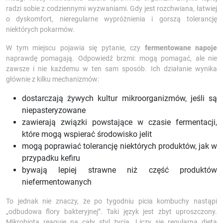
radzi sobie z codziennymi wyzwaniami. Gdy jest rozchwiana, łatwiej
o dyskomfort, nieregularne wypróżnienia i gorszą tolerancję
niektórych pokarmów.
W tym miejscu pojawia się pytanie, czy
fermentowane napoje
naprawdę pomagają. Odpowiedź brzmi: mogą pomagać, ale nie
zawsze i nie każdemu w ten sam sposób. Ich działanie wynika
głównie z kilku mechanizmów:
dostarczają żywych kultur mikroorganizmów, jeśli są
niepasteryzowane
zawierają związki powstające w czasie fermentacji,
które mogą wspierać środowisko jelit
mogą poprawiać tolerancję niektórych produktów, jak w
przypadku kefiru
bywają lepiej strawne niż część produktów
niefermentowanych
To jednak nie znaczy, że po tygodniu picia kombuchy nastąpi
„odbudowa flory bakteryjnej”. Taki język jest zbyt uproszczony.
Mikrobiota reaguje na cały styl życia. Liczy się regularna dieta