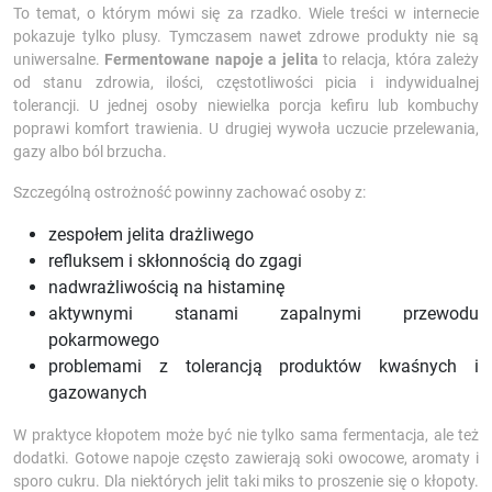
To temat, o którym mówi się za rzadko. Wiele treści w internecie
pokazuje tylko plusy. Tymczasem nawet zdrowe produkty nie są
uniwersalne.
Fermentowane napoje a jelita
to relacja, która zależy
od stanu zdrowia, ilości, częstotliwości picia i indywidualnej
tolerancji. U jednej osoby niewielka porcja kefiru lub kombuchy
poprawi komfort trawienia. U drugiej wywoła uczucie przelewania,
gazy albo ból brzucha.
Szczególną ostrożność powinny zachować osoby z:
zespołem jelita drażliwego
refluksem i skłonnością do zgagi
nadwrażliwością na histaminę
aktywnymi stanami zapalnymi przewodu
pokarmowego
problemami z tolerancją produktów kwaśnych i
gazowanych
W praktyce kłopotem może być nie tylko sama fermentacja, ale też
dodatki. Gotowe napoje często zawierają soki owocowe, aromaty i
sporo cukru. Dla niektórych jelit taki miks to proszenie się o kłopoty.