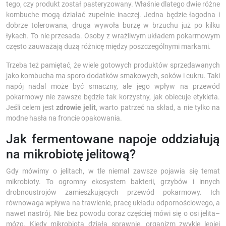
tego, czy produkt został pasteryzowany. Właśnie dlatego dwie różne
kombuche mogą działać zupełnie inaczej. Jedna będzie łagodna i
dobrze tolerowana, druga wywoła burzę w brzuchu już po kilku
łykach. To nie przesada. Osoby z wrażliwym układem pokarmowym
często zauważają dużą różnicę między poszczególnymi markami.
Trzeba też pamiętać, że wiele gotowych produktów sprzedawanych
jako kombucha ma sporo dodatków smakowych, soków i cukru. Taki
napój nadal może być smaczny, ale jego wpływ na przewód
pokarmowy nie zawsze będzie tak korzystny, jak obiecuje etykieta.
Jeśli celem jest
zdrowie jelit
, warto patrzeć na skład, a nie tylko na
modne hasła na froncie opakowania.
Jak fermentowane napoje oddziałują
na mikrobiotę jelitową?
Gdy mówimy o jelitach, w tle niemal zawsze pojawia się temat
mikrobioty. To ogromny ekosystem bakterii, grzybów i innych
drobnoustrojów zamieszkujących przewód pokarmowy. Ich
równowaga wpływa na trawienie, pracę układu odpornościowego, a
nawet nastrój. Nie bez powodu coraz częściej mówi się o osi jelita–
mózg. Kiedy mikrobiota działa sprawnie, organizm zwykle lepiej