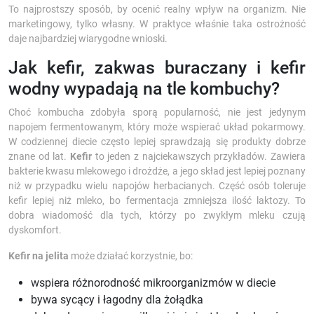
To najprostszy sposób, by ocenić realny wpływ na organizm. Nie
marketingowy, tylko własny. W praktyce właśnie taka ostrożność
daje najbardziej wiarygodne wnioski.
Jak kefir, zakwas buraczany i kefir
wodny wypadają na tle kombuchy?
Choć kombucha zdobyła sporą popularność, nie jest jedynym
napojem fermentowanym, który może wspierać układ pokarmowy.
W codziennej diecie często lepiej sprawdzają się produkty dobrze
znane od lat.
Kefir
to jeden z najciekawszych przykładów. Zawiera
bakterie kwasu mlekowego i drożdże, a jego skład jest lepiej poznany
niż w przypadku wielu napojów herbacianych. Część osób toleruje
kefir lepiej niż mleko, bo fermentacja zmniejsza ilość laktozy. To
dobra wiadomość dla tych, którzy po zwykłym mleku czują
dyskomfort.
Kefir na jelita
może działać korzystnie, bo:
wspiera różnorodność mikroorganizmów w diecie
bywa sycący i łagodny dla żołądka