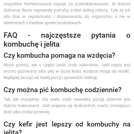
wszystkie fermentowane napoje za przereklamowane. W dobrze
dobranej diecie naprawdę potrafią zrobić dobrą robotę. Tyle że ich
siła tkwi w regularności i dopasowaniu do organizmu, a nie w
obietnicach z mediów społecznościowych.
FAQ - najczęstsze pytania o
kombuchę i jelita
Czy kombucha pomaga na wzdęcia?
Może pomóc, ale u części osób zrobi odwrotnie. Jeśli napój jest
mocno gazowany albo pity w dużej ilości, wzdęcia mogą się nasilić.
Najlepiej zacząć od małej porcji i sprawdzić reakcję.
Czy można pić kombuchę codziennie?
Tak, ale rozsądnie. Dla wielu osób niewielka porcja dziennie jest
dobrze tolerowana. Jeśli pojawia się dyskomfort, warto zmniejszyć
ilość albo zrobić przerwę.
Czy kefir jest lepszy od kombuchy na
jelita?