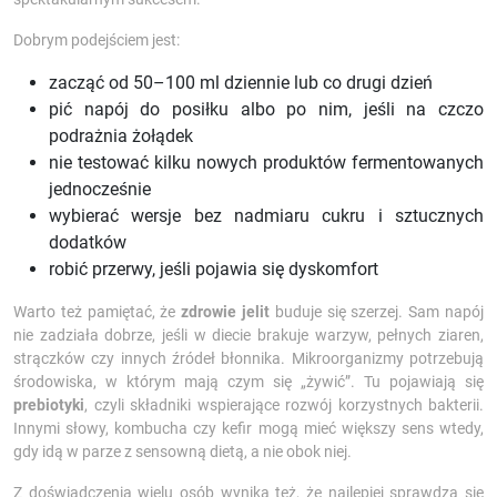
Dobrym podejściem jest:
zacząć od 50–100 ml dziennie lub co drugi dzień
pić napój do posiłku albo po nim, jeśli na czczo
podrażnia żołądek
nie testować kilku nowych produktów fermentowanych
jednocześnie
wybierać wersje bez nadmiaru cukru i sztucznych
dodatków
robić przerwy, jeśli pojawia się dyskomfort
Warto też pamiętać, że
zdrowie jelit
buduje się szerzej. Sam napój
nie zadziała dobrze, jeśli w diecie brakuje warzyw, pełnych ziaren,
strączków czy innych źródeł błonnika. Mikroorganizmy potrzebują
środowiska, w którym mają czym się „żywić”. Tu pojawiają się
prebiotyki
, czyli składniki wspierające rozwój korzystnych bakterii.
Innymi słowy, kombucha czy kefir mogą mieć większy sens wtedy,
gdy idą w parze z sensowną dietą, a nie obok niej.
Z doświadczenia wielu osób wynika też, że najlepiej sprawdza się