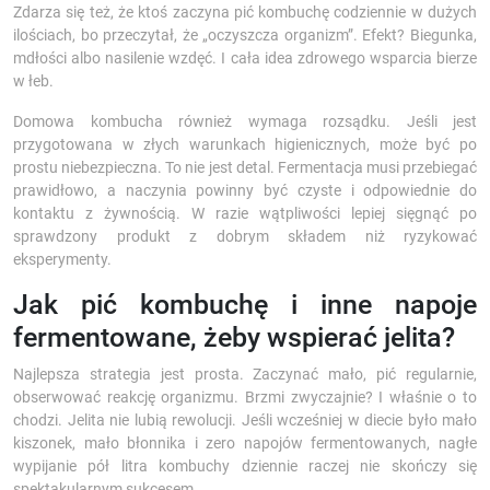
Zdarza się też, że ktoś zaczyna pić kombuchę codziennie w dużych
ilościach, bo przeczytał, że „oczyszcza organizm”. Efekt? Biegunka,
mdłości albo nasilenie wzdęć. I cała idea zdrowego wsparcia bierze
w łeb.
Domowa kombucha również wymaga rozsądku. Jeśli jest
przygotowana w złych warunkach higienicznych, może być po
prostu niebezpieczna. To nie jest detal. Fermentacja musi przebiegać
prawidłowo, a naczynia powinny być czyste i odpowiednie do
kontaktu z żywnością. W razie wątpliwości lepiej sięgnąć po
sprawdzony produkt z dobrym składem niż ryzykować
eksperymenty.
Jak pić kombuchę i inne napoje
fermentowane, żeby wspierać jelita?
Najlepsza strategia jest prosta. Zaczynać mało, pić regularnie,
obserwować reakcję organizmu. Brzmi zwyczajnie? I właśnie o to
chodzi. Jelita nie lubią rewolucji. Jeśli wcześniej w diecie było mało
kiszonek, mało błonnika i zero napojów fermentowanych, nagłe
wypijanie pół litra kombuchy dziennie raczej nie skończy się
spektakularnym sukcesem.