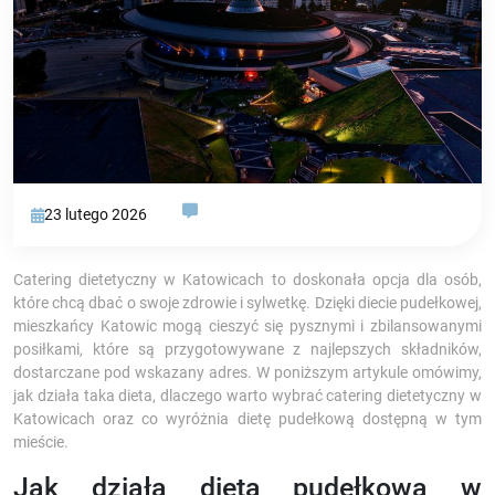
23 lutego 2026
Catering dietetyczny w Katowicach to doskonała opcja dla osób,
które chcą dbać o swoje zdrowie i sylwetkę. Dzięki diecie pudełkowej,
mieszkańcy Katowic mogą cieszyć się pysznymi i zbilansowanymi
posiłkami, które są przygotowywane z najlepszych składników,
dostarczane pod wskazany adres. W poniższym artykule omówimy,
jak działa taka dieta, dlaczego warto wybrać catering dietetyczny w
Katowicach oraz co wyróżnia dietę pudełkową dostępną w tym
mieście.
Jak działa dieta pudełkowa w