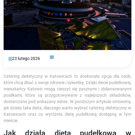
23 lutego 2026
Catering dietetyczny w Katowicach to doskonała opcja dla osób,
które chcą dbać o swoje zdrowie i sylwetkę. Dzięki diecie pudełkowej,
mieszkańcy Katowic mogą cieszyć się pysznymi i zbilansowanymi
posiłkami, które są przygotowywane z najlepszych składników,
dostarczane pod wskazany adres. W poniższym artykule omówimy,
jak działa taka dieta, dlaczego warto wybrać catering dietetyczny w
Katowicach oraz co wyróżnia dietę pudełkową dostępną w tym
mieście.
Jak działa dieta pudełkowa w