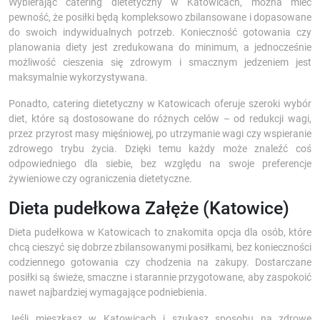
Wybierając catering dietetyczny w Katowicach, można mieć
pewność, że posiłki będą kompleksowo zbilansowane i dopasowane
do swoich indywidualnych potrzeb. Konieczność gotowania czy
planowania diety jest zredukowana do minimum, a jednocześnie
możliwość cieszenia się zdrowym i smacznym jedzeniem jest
maksymalnie wykorzystywana.
Ponadto, catering dietetyczny w Katowicach oferuje szeroki wybór
diet, które są dostosowane do różnych celów – od redukcji wagi,
przez przyrost masy mięśniowej, po utrzymanie wagi czy wspieranie
zdrowego trybu życia. Dzięki temu każdy może znaleźć coś
odpowiedniego dla siebie, bez względu na swoje preferencje
żywieniowe czy ograniczenia dietetyczne.
Dieta pudełkowa Załęże (Katowice)
Dieta pudełkowa w Katowicach to znakomita opcja dla osób, które
chcą cieszyć się dobrze zbilansowanymi posiłkami, bez konieczności
codziennego gotowania czy chodzenia na zakupy. Dostarczane
posiłki są świeże, smaczne i starannie przygotowane, aby zaspokoić
nawet najbardziej wymagające podniebienia.
Jeśli mieszkasz w Katowicach i szukasz sposobu na zdrowe