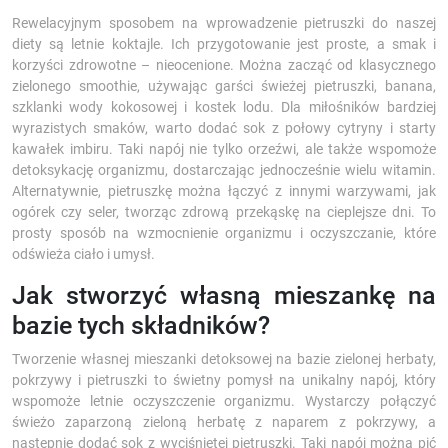
Rewelacyjnym sposobem na wprowadzenie pietruszki do naszej
diety są letnie koktajle. Ich przygotowanie jest proste, a smak i
korzyści zdrowotne – nieocenione. Można zacząć od klasycznego
zielonego smoothie, używając garści świeżej pietruszki, banana,
szklanki wody kokosowej i kostek lodu. Dla miłośników bardziej
wyrazistych smaków, warto dodać sok z połowy cytryny i starty
kawałek imbiru. Taki napój nie tylko orzeźwi, ale także wspomoże
detoksykację organizmu, dostarczając jednocześnie wielu witamin.
Alternatywnie, pietruszkę można łączyć z innymi warzywami, jak
ogórek czy seler, tworząc zdrową przekąskę na cieplejsze dni. To
prosty sposób na wzmocnienie organizmu i oczyszczanie, które
odświeża ciało i umysł.
Jak stworzyć własną mieszankę na
bazie tych składników?
Tworzenie własnej mieszanki detoksowej na bazie zielonej herbaty,
pokrzywy i pietruszki to świetny pomysł na unikalny napój, który
wspomoże letnie oczyszczenie organizmu. Wystarczy połączyć
świeżo zaparzoną zieloną herbatę z naparem z pokrzywy, a
następnie dodać sok z wyciśniętej pietruszki. Taki napój można pić