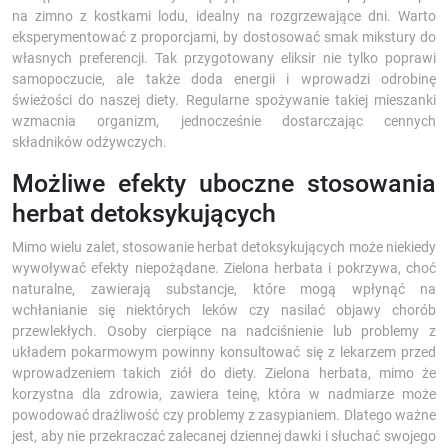
na zimno z kostkami lodu, idealny na rozgrzewające dni. Warto
eksperymentować z proporcjami, by dostosować smak mikstury do
własnych preferencji. Tak przygotowany eliksir nie tylko poprawi
samopoczucie, ale także doda energii i wprowadzi odrobinę
świeżości do naszej diety. Regularne spożywanie takiej mieszanki
wzmacnia organizm, jednocześnie dostarczając cennych
składników odżywczych.
Możliwe efekty uboczne stosowania
herbat detoksykujących
Mimo wielu zalet, stosowanie herbat detoksykujących może niekiedy
wywoływać efekty niepożądane. Zielona herbata i pokrzywa, choć
naturalne, zawierają substancje, które mogą wpłynąć na
wchłanianie się niektórych leków czy nasilać objawy chorób
przewlekłych. Osoby cierpiące na nadciśnienie lub problemy z
układem pokarmowym powinny konsultować się z lekarzem przed
wprowadzeniem takich ziół do diety. Zielona herbata, mimo że
korzystna dla zdrowia, zawiera teinę, która w nadmiarze może
powodować drażliwość czy problemy z zasypianiem. Dlatego ważne
jest, aby nie przekraczać zalecanej dziennej dawki i słuchać swojego