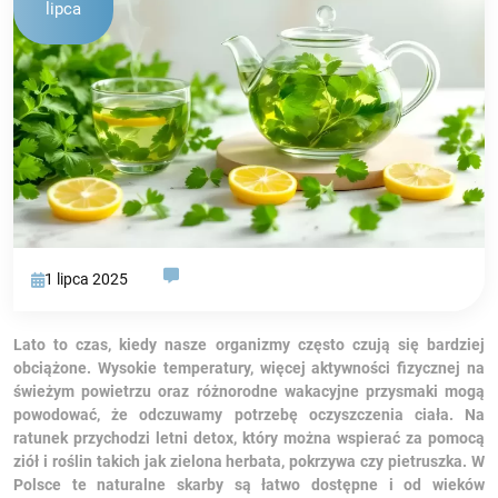
lipca
1 lipca 2025
Lato to czas, kiedy nasze organizmy często czują się bardziej
obciążone. Wysokie temperatury, więcej aktywności fizycznej na
świeżym powietrzu oraz różnorodne wakacyjne przysmaki mogą
powodować, że odczuwamy potrzebę oczyszczenia ciała. Na
ratunek przychodzi letni detox, który można wspierać za pomocą
ziół i roślin takich jak zielona herbata, pokrzywa czy pietruszka. W
Polsce te naturalne skarby są łatwo dostępne i od wieków