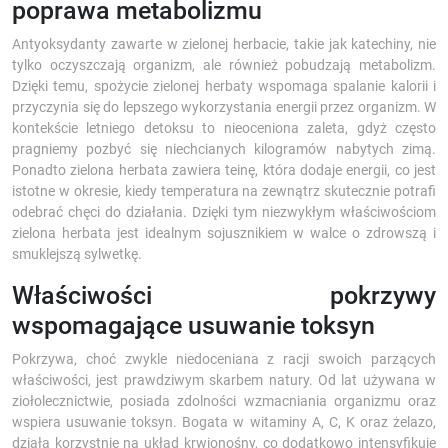
poprawa metabolizmu
Antyoksydanty zawarte w zielonej herbacie, takie jak katechiny, nie
tylko oczyszczają organizm, ale również pobudzają metabolizm.
Dzięki temu, spożycie zielonej herbaty wspomaga spalanie kalorii i
przyczynia się do lepszego wykorzystania energii przez organizm. W
kontekście letniego detoksu to nieoceniona zaleta, gdyż często
pragniemy pozbyć się niechcianych kilogramów nabytych zimą.
Ponadto zielona herbata zawiera teinę, która dodaje energii, co jest
istotne w okresie, kiedy temperatura na zewnątrz skutecznie potrafi
odebrać chęci do działania. Dzięki tym niezwykłym właściwościom
zielona herbata jest idealnym sojusznikiem w walce o zdrowszą i
smuklejszą sylwetkę.
Właściwości pokrzywy
wspomagające usuwanie toksyn
Pokrzywa, choć zwykle niedoceniana z racji swoich parzących
właściwości, jest prawdziwym skarbem natury. Od lat używana w
ziołolecznictwie, posiada zdolności wzmacniania organizmu oraz
wspiera usuwanie toksyn. Bogata w witaminy A, C, K oraz żelazo,
działa korzystnie na układ krwionośny, co dodatkowo intensyfikuje