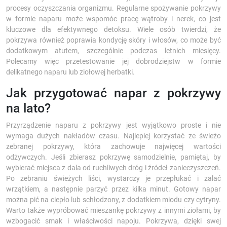
procesy oczyszczania organizmu. Regularne spożywanie pokrzywy
w formie naparu może wspomóc pracę wątroby i nerek, co jest
kluczowe dla efektywnego detoksu. Wiele osób twierdzi, że
pokrzywa również poprawia kondycję skóry i włosów, co może być
dodatkowym atutem, szczególnie podczas letnich miesięcy.
Polecamy więc przetestowanie jej dobrodziejstw w formie
delikatnego naparu lub ziołowej herbatki.
Jak przygotować napar z pokrzywy
na lato?
Przyrządzenie naparu z pokrzywy jest wyjątkowo proste i nie
wymaga dużych nakładów czasu. Najlepiej korzystać ze świeżo
zebranej pokrzywy, która zachowuje najwięcej wartości
odżywczych. Jeśli zbierasz pokrzywę samodzielnie, pamiętaj, by
wybierać miejsca z dala od ruchliwych dróg i źródeł zanieczyszczeń.
Po zebraniu świeżych liści, wystarczy je przepłukać i zalać
wrzątkiem, a następnie parzyć przez kilka minut. Gotowy napar
można pić na ciepło lub schłodzony, z dodatkiem miodu czy cytryny.
Warto także wypróbować mieszankę pokrzywy z innymi ziołami, by
wzbogacić smak i właściwości napoju. Pokrzywa, dzięki swej