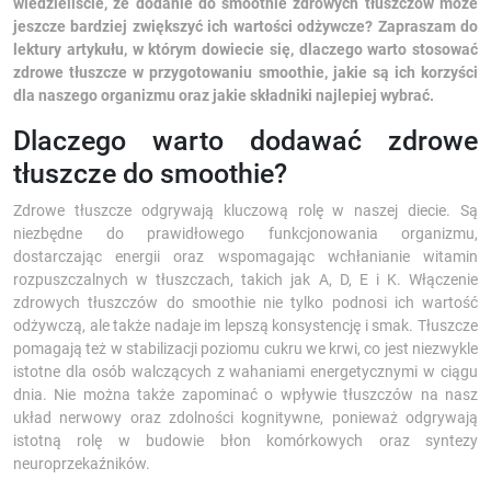
wiedzieliście, że dodanie do smoothie zdrowych tłuszczów może
jeszcze bardziej zwiększyć ich wartości odżywcze? Zapraszam do
lektury artykułu, w którym dowiecie się, dlaczego warto stosować
zdrowe tłuszcze w przygotowaniu smoothie, jakie są ich korzyści
dla naszego organizmu oraz jakie składniki najlepiej wybrać.
Dlaczego warto dodawać zdrowe
tłuszcze do smoothie?
Zdrowe tłuszcze odgrywają kluczową rolę w naszej diecie. Są
niezbędne do prawidłowego funkcjonowania organizmu,
dostarczając energii oraz wspomagając wchłanianie witamin
rozpuszczalnych w tłuszczach, takich jak A, D, E i K. Włączenie
zdrowych tłuszczów do smoothie nie tylko podnosi ich wartość
odżywczą, ale także nadaje im lepszą konsystencję i smak. Tłuszcze
pomagają też w stabilizacji poziomu cukru we krwi, co jest niezwykle
istotne dla osób walczących z wahaniami energetycznymi w ciągu
dnia. Nie można także zapominać o wpływie tłuszczów na nasz
układ nerwowy oraz zdolności kognitywne, ponieważ odgrywają
istotną rolę w budowie błon komórkowych oraz syntezy
neuroprzekaźników.