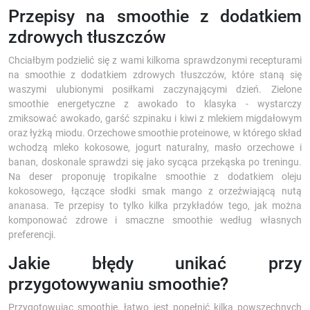
Przepisy na smoothie z dodatkiem
zdrowych tłuszczów
Chciałbym podzielić się z wami kilkoma sprawdzonymi recepturami
na smoothie z dodatkiem zdrowych tłuszczów, które staną się
waszymi ulubionymi posiłkami zaczynającymi dzień. Zielone
smoothie energetyczne z awokado to klasyka - wystarczy
zmiksować awokado, garść szpinaku i kiwi z mlekiem migdałowym
oraz łyżką miodu. Orzechowe smoothie proteinowe, w którego skład
wchodzą mleko kokosowe, jogurt naturalny, masło orzechowe i
banan, doskonale sprawdzi się jako sycąca przekąska po treningu.
Na deser proponuję tropikalne smoothie z dodatkiem oleju
kokosowego, łączące słodki smak mango z orzeźwiającą nutą
ananasa. Te przepisy to tylko kilka przykładów tego, jak można
komponować zdrowe i smaczne smoothie według własnych
preferencji.
Jakie błędy unikać przy
przygotowywaniu smoothie?
Przygotowując smoothie, łatwo jest popełnić kilka powszechnych