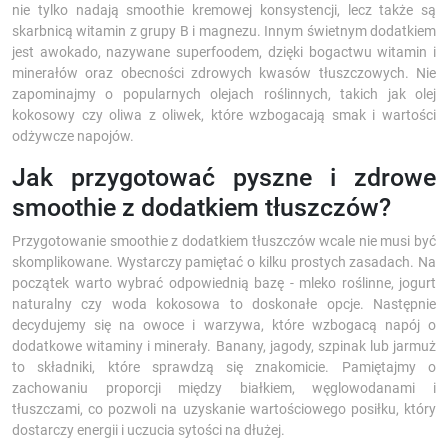
nie tylko nadają smoothie kremowej konsystencji, lecz także są
skarbnicą witamin z grupy B i magnezu. Innym świetnym dodatkiem
jest awokado, nazywane superfoodem, dzięki bogactwu witamin i
minerałów oraz obecności zdrowych kwasów tłuszczowych. Nie
zapominajmy o popularnych olejach roślinnych, takich jak olej
kokosowy czy oliwa z oliwek, które wzbogacają smak i wartości
odżywcze napojów.
Jak przygotować pyszne i zdrowe
smoothie z dodatkiem tłuszczów?
Przygotowanie smoothie z dodatkiem tłuszczów wcale nie musi być
skomplikowane. Wystarczy pamiętać o kilku prostych zasadach. Na
początek warto wybrać odpowiednią bazę - mleko roślinne, jogurt
naturalny czy woda kokosowa to doskonałe opcje. Następnie
decydujemy się na owoce i warzywa, które wzbogacą napój o
dodatkowe witaminy i minerały. Banany, jagody, szpinak lub jarmuż
to składniki, które sprawdzą się znakomicie. Pamiętajmy o
zachowaniu proporcji między białkiem, węglowodanami i
tłuszczami, co pozwoli na uzyskanie wartościowego posiłku, który
dostarczy energii i uczucia sytości na dłużej.