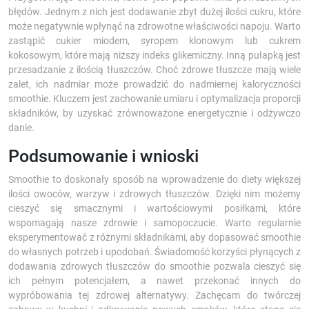
błędów. Jednym z nich jest dodawanie zbyt dużej ilości cukru, które
może negatywnie wpłynąć na zdrowotne właściwości napoju. Warto
zastąpić cukier miodem, syropem klonowym lub cukrem
kokosowym, które mają niższy indeks glikemiczny. Inną pułapką jest
przesadzanie z ilością tłuszczów. Choć zdrowe tłuszcze mają wiele
zalet, ich nadmiar może prowadzić do nadmiernej kaloryczności
smoothie. Kluczem jest zachowanie umiaru i optymalizacja proporcji
składników, by uzyskać zrównoważone energetycznie i odżywczo
danie.
Podsumowanie i wnioski
Smoothie to doskonały sposób na wprowadzenie do diety większej
ilości owoców, warzyw i zdrowych tłuszczów. Dzięki nim możemy
cieszyć się smacznymi i wartościowymi posiłkami, które
wspomagają nasze zdrowie i samopoczucie. Warto regularnie
eksperymentować z różnymi składnikami, aby dopasować smoothie
do własnych potrzeb i upodobań. Świadomość korzyści płynących z
dodawania zdrowych tłuszczów do smoothie pozwala cieszyć się
ich pełnym potencjałem, a nawet przekonać innych do
wypróbowania tej zdrowej alternatywy. Zachęcam do twórczej