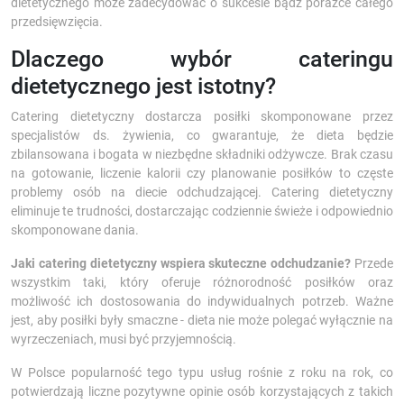
dietetycznego może zadecydować o sukcesie bądź porażce całego
przedsięwzięcia.
Dlaczego wybór cateringu
dietetycznego jest istotny?
Catering dietetyczny dostarcza posiłki skomponowane przez
specjalistów ds. żywienia, co gwarantuje, że dieta będzie
zbilansowana i bogata w niezbędne składniki odżywcze. Brak czasu
na gotowanie, liczenie kalorii czy planowanie posiłków to częste
problemy osób na diecie odchudzającej. Catering dietetyczny
eliminuje te trudności, dostarczając codziennie świeże i odpowiednio
skomponowane dania.
Jaki catering dietetyczny wspiera skuteczne odchudzanie?
Przede
wszystkim taki, który oferuje różnorodność posiłków oraz
możliwość ich dostosowania do indywidualnych potrzeb. Ważne
jest, aby posiłki były smaczne - dieta nie może polegać wyłącznie na
wyrzeczeniach, musi być przyjemnością.
W Polsce popularność tego typu usług rośnie z roku na rok, co
potwierdzają liczne pozytywne opinie osób korzystających z takich