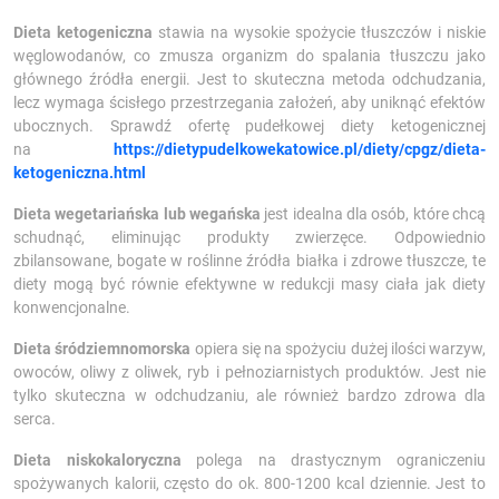
Dieta ketogeniczna
stawia na wysokie spożycie tłuszczów i niskie
węglowodanów, co zmusza organizm do spalania tłuszczu jako
głównego źródła energii. Jest to skuteczna metoda odchudzania,
lecz wymaga ścisłego przestrzegania założeń, aby uniknąć efektów
ubocznych. Sprawdź ofertę pudełkowej diety ketogenicznej
na
https://dietypudelkowekatowice.pl/diety/cpgz/dieta-
ketogeniczna.html
Dieta wegetariańska lub wegańska
jest idealna dla osób, które chcą
schudnąć, eliminując produkty zwierzęce. Odpowiednio
zbilansowane, bogate w roślinne źródła białka i zdrowe tłuszcze, te
diety mogą być równie efektywne w redukcji masy ciała jak diety
konwencjonalne.
Dieta śródziemnomorska
opiera się na spożyciu dużej ilości warzyw,
owoców, oliwy z oliwek, ryb i pełnoziarnistych produktów. Jest nie
tylko skuteczna w odchudzaniu, ale również bardzo zdrowa dla
serca.
Dieta niskokaloryczna
polega na drastycznym ograniczeniu
spożywanych kalorii, często do ok. 800-1200 kcal dziennie. Jest to