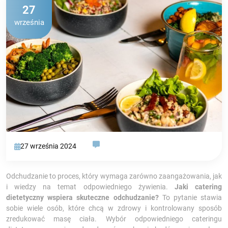
27
września
27 września 2024
Odchudzanie to proces, który wymaga zarówno zaangażowania, jak
i wiedzy na temat odpowiedniego żywienia.
Jaki catering
dietetyczny wspiera skuteczne odchudzanie?
To pytanie stawia
sobie wiele osób, które chcą w zdrowy i kontrolowany sposób
zredukować masę ciała. Wybór odpowiedniego cateringu