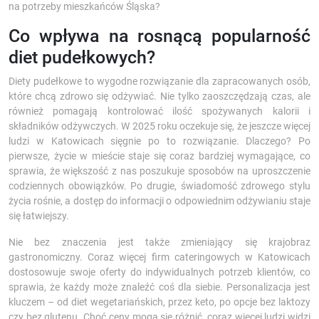
na potrzeby mieszkańców Śląska?
Co wpływa na rosnącą popularność
diet pudełkowych?
Diety pudełkowe to wygodne rozwiązanie dla zapracowanych osób,
które chcą zdrowo się odżywiać. Nie tylko zaoszczędzają czas, ale
również pomagają kontrolować ilość spożywanych kalorii i
składników odżywczych. W 2025 roku oczekuje się, że jeszcze więcej
ludzi w Katowicach sięgnie po to rozwiązanie. Dlaczego? Po
pierwsze, życie w mieście staje się coraz bardziej wymagające, co
sprawia, że większość z nas poszukuje sposobów na uproszczenie
codziennych obowiązków. Po drugie, świadomość zdrowego stylu
życia rośnie, a dostęp do informacji o odpowiednim odżywianiu staje
się łatwiejszy.
Nie bez znaczenia jest także zmieniający się krajobraz
gastronomiczny. Coraz więcej firm cateringowych w Katowicach
dostosowuje swoje oferty do indywidualnych potrzeb klientów, co
sprawia, że każdy może znaleźć coś dla siebie. Personalizacja jest
kluczem – od diet wegetariańskich, przez keto, po opcje bez laktozy
czy bez glutenu. Choć ceny mogą się różnić, coraz więcej ludzi widzi