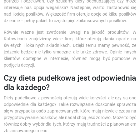
potrzeb i oczekiwań. Czy szukamy diety odchudzającej, czy może
interesuje nas opcja wegańska? Następnie, warto zastanowić się
nad ilością posiłków. Większość firm oferuje opcje od kilku posiłków
dziennie – pełny pakiet to często pięć zbilansowanych posiłków.
Równie ważne jest zwrócenie uwagi na jakość produktów. W
Katowicach znajdziemy wiele firm, które oferują dania oparte na
świeżych i lokalnych składnikach. Dzięki temu mamy pewność, że
jedzenie będzie nie tylko smaczne, ale także zdrowe. Opinie innych
klientów, dostępne w internecie, również mogą być pomocne w
podjęciu decyzji.
Czy dieta pudełkowa jest odpowiednia
dla każdego?
Diety pudełkowe z pewnością oferują wiele korzyści, ale czy są one
odpowiednie dla każdego? Takie rozwiązanie doskonale sprawdza
się w przypadku osób zapracowanych, które mają niewiele czasu na
przygotowywanie posiłków, ale nadal chcą jeść zdrowo. Może to być
również dobry wybór dla tych, którzy mają trudności z planowaniem
zbilansowanego menu.