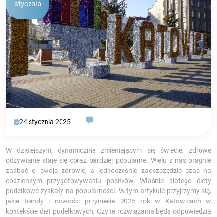
stycznia
24 stycznia 2025
W dzisiejszym, dynamicznie zmieniającym się świecie, zdrowe
odżywianie staje się coraz bardziej popularne. Wielu z nas pragnie
zadbać o swoje zdrowie, a jednocześnie zaoszczędzić czas na
codziennym przygotowywaniu posiłków. Właśnie dlatego diety
pudełkowe zyskały na popularności. W tym artykule przyjrzymy się,
jakie trendy i nowości przyniesie 2025 rok w Katowicach w
kontekście diet pudełkowych. Czy te rozwiązania będą odpowiedzią